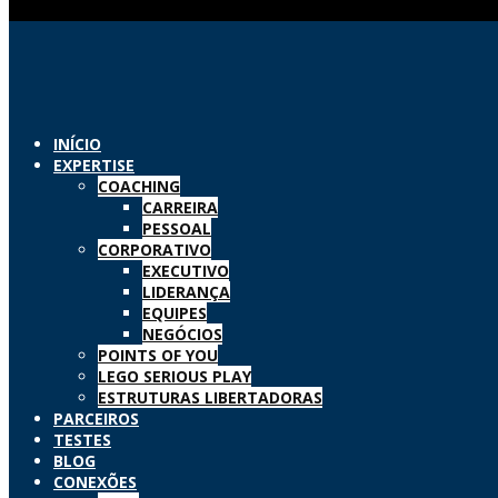
INÍCIO
EXPERTISE
COACHING
CARREIRA
PESSOAL
CORPORATIVO
EXECUTIVO
LIDERANÇA
EQUIPES
NEGÓCIOS
POINTS OF YOU
LEGO SERIOUS PLAY
ESTRUTURAS LIBERTADORAS
PARCEIROS
TESTES
BLOG
CONEXÕES