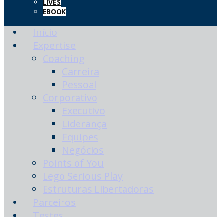
LIVES
EBOOK
Início
Expertise
Coaching
Carreira
Pessoal
Corporativo
Executivo
Liderança
Equipes
Negócios
Points of You
Lego Serious Play
Estruturas Libertadoras
Parceiros
Testes