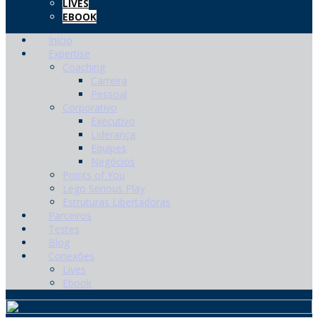
LIVES
EBOOK
Início
Expertise
Coaching
Carreira
Pessoal
Corporativo
Executivo
Liderança
Equipes
Negócios
Points of You
Lego Serious Play
Estruturas Libertadoras
Parceiros
Testes
Blog
Conexões
Lives
Ebook