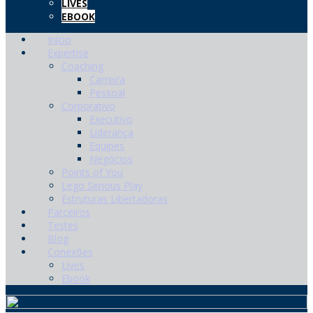
LIVES
EBOOK
Início
Expertise
Coaching
Carreira
Pessoal
Corporativo
Executivo
Liderança
Equipes
Negócios
Points of You
Lego Serious Play
Estruturas Libertadoras
Parceiros
Testes
Blog
Conexões
Lives
Ebook