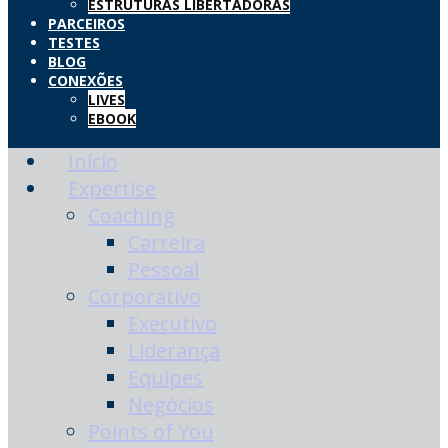
ESTRUTURAS LIBERTADORAS
PARCEIROS
TESTES
BLOG
CONEXÕES
LIVES
EBOOK
Início
Expertise
Coaching
Carreira
Pessoal
Corporativo
Executivo
Liderança
Equipes
Negócios
Points of You