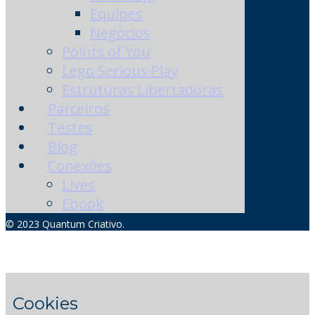
Equipes
Negócios
Points of You
Lego Serious Play
Estruturas Libertadoras
Parceiros
Testes
Blog
Conexões
Lives
Ebook
© 2023 Quantum Criativo.
Cookies