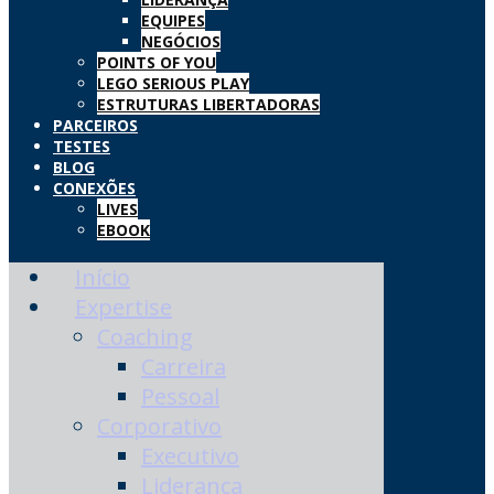
EQUIPES
NEGÓCIOS
POINTS OF YOU
LEGO SERIOUS PLAY
ESTRUTURAS LIBERTADORAS
PARCEIROS
TESTES
BLOG
CONEXÕES
LIVES
EBOOK
Início
Expertise
Coaching
Carreira
Pessoal
Corporativo
Executivo
Liderança