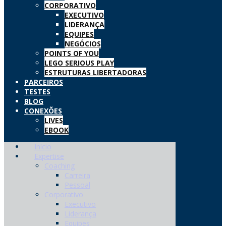
CORPORATIVO
EXECUTIVO
LIDERANÇA
EQUIPES
NEGÓCIOS
POINTS OF YOU
LEGO SERIOUS PLAY
ESTRUTURAS LIBERTADORAS
PARCEIROS
TESTES
BLOG
CONEXÕES
LIVES
EBOOK
Início
Expertise
Coaching
Carreira
Pessoal
Corporativo
Executivo
Liderança
Equipes