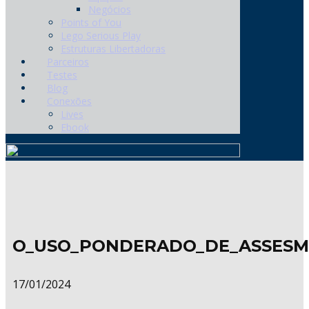
Negócios
Points of You
Lego Serious Play
Estruturas Libertadoras
Parceiros
Testes
Blog
Conexões
Lives
Ebook
O_USO_PONDERADO_DE_ASSESM
17/01/2024