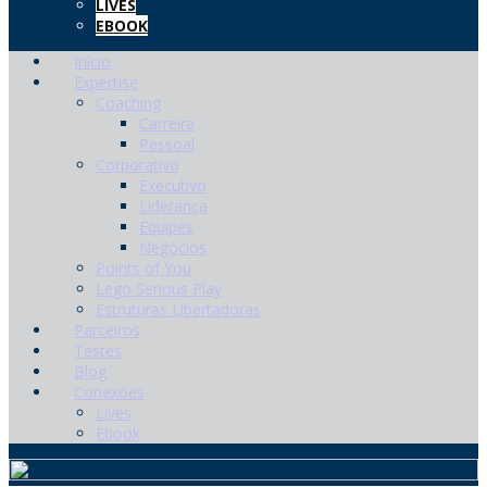
LIVES
EBOOK
Início
Expertise
Coaching
Carreira
Pessoal
Corporativo
Executivo
Liderança
Equipes
Negócios
Points of You
Lego Serious Play
Estruturas Libertadoras
Parceiros
Testes
Blog
Conexões
Lives
Ebook