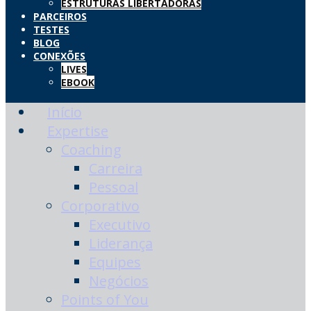
ESTRUTURAS LIBERTADORAS
PARCEIROS
TESTES
BLOG
CONEXÕES
LIVES
EBOOK
Início
Expertise
Coaching
Carreira
Pessoal
Corporativo
Executivo
Liderança
Equipes
Negócios
Points of You