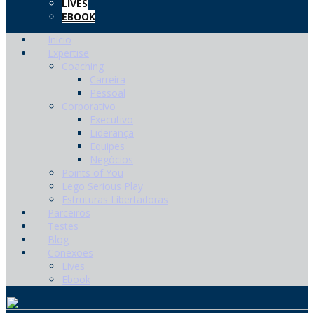
LIVES
EBOOK
Início
Expertise
Coaching
Carreira
Pessoal
Corporativo
Executivo
Liderança
Equipes
Negócios
Points of You
Lego Serious Play
Estruturas Libertadoras
Parceiros
Testes
Blog
Conexões
Lives
Ebook