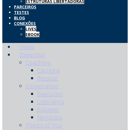
ESTRUTURAS LIBERTADORAS
PARCEIROS
TESTES
BLOG
CONEXÕES
LIVES
EBOOK
Início
Expertise
Coaching
Carreira
Pessoal
Corporativo
Executivo
Liderança
Equipes
Negócios
Points of You