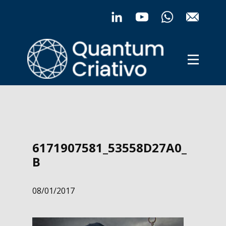
Início
Início
Expertise
Expertise
Parceiros
Parceiros
Testes
Testes
Blog
Blog
Conexões
Conexões
6171907581_53558D27A0_
B
08/01/2017