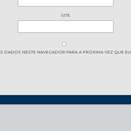
SITE
S DADOS NESTE NAVEGADOR PARA A PRÓXIMA VEZ QUE E
IO
EXPERTISE
PARCEIROS
TESTES
BLOG
CONE
© 2023 Quantum Criativo.