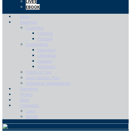
LIVES
EBOOK
Início
Expertise
Coaching
Carreira
Pessoal
Corporativo
Executivo
Liderança
Equipes
Negócios
Points of You
Lego Serious Play
Estruturas Libertadoras
Parceiros
Testes
Blog
Conexões
Lives
Ebook