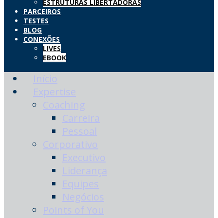
ESTRUTURAS LIBERTADORAS
PARCEIROS
TESTES
BLOG
CONEXÕES
LIVES
EBOOK
Início
Expertise
Coaching
Carreira
Pessoal
Corporativo
Executivo
Liderança
Equipes
Negócios
Points of You